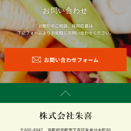
・氏名、生年月日、性別、職業等プロフィールに関する情報
・メールアドレス、電話番号、住所等連絡先に関する情報
お問い合わせ
・入力フォームその他当社が定める方法を通じてユーザーが
入力または送信する情報
お取引のご相談、採用応募は
(2) ユーザーが本サービスの利用において、他のサービスと連
下記フォームよりお気軽にお問い合わせください。
携を許可することにより、当該他のサービスからご提供いた
だく情報
ユーザーが、本サービスを利用するにあたり、ソーシャルネ
ットワーキングサービス等の他のサービスとの連携を許可し
お問い合わせフォーム
た場合には、その許可の際にご同意いただいた内容に基づ
き、以下の情報を当該外部サービスから収集します。
・当該外部サービスでユーザーが利用するID
・その他当該外部サービスのプライバシー設定によりユーザ
ーが連携先に開示を認めた情報
(3) ユーザーが本サービスを利用するにあたって、当社が収集
する情報
当社は、本サービスへのアクセス状況やそのご利用方法に関
する情報を収集することがあります。これには以下の情報が
含まれます。
〒600-8847 京都府京都市下京区朱雀分木町80